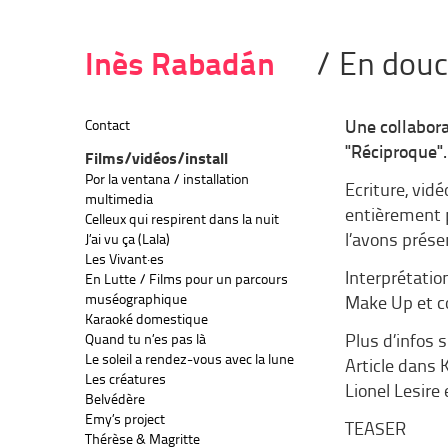
Inès Rabadán
/ En douc
Contact
Une collabora
"Réciproque".
Films/vidéos/install
Por la ventana / installation
Ecriture, vid
multimedia
entièrement 
Celleux qui respirent dans la nuit
l’avons prése
J’ai vu ça (Lala)
Les Vivant·es
Interprétation
En Lutte / Films pour un parcours
muséographique
Make Up et co
Karaoké domestique
Quand tu n’es pas là
Plus d’infos 
Le soleil a rendez-vous avec la lune
Article dans
Les créatures
Lionel Lesir
Belvédère
Emy’s project
TEASER
Thérèse & Magritte