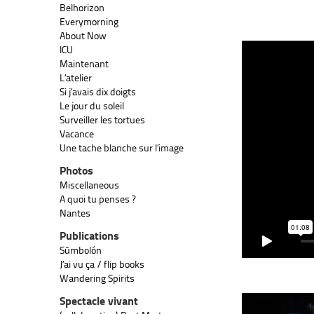
Belhorizon
Everymorning
About Now
ICU
Maintenant
L’atelier
Si j’avais dix doigts
Le jour du soleil
Surveiller les tortues
Vacance
Une tache blanche sur l’image
Photos
Miscellaneous
A quoi tu penses ?
Nantes
Publications
Sūmbolón
J’ai vu ça / flip books
Wandering Spirits
Spectacle vivant