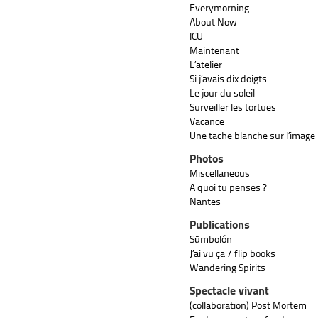
Everymorning
About Now
ICU
Maintenant
L’atelier
Si j’avais dix doigts
Le jour du soleil
Surveiller les tortues
Vacance
Une tache blanche sur l’image
Photos
Miscellaneous
A quoi tu penses ?
Nantes
Publications
Sūmbolón
J’ai vu ça / flip books
Wandering Spirits
Spectacle vivant
(collaboration) Post Mortem