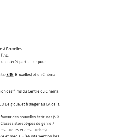
e à Bruxelles.
l’IAD.
c un intérêt particulier pour
ts (
ERG
, Bruxelles) et en Cinéma
tion des films du Centre du Cinéma
D Belgique, et à siéger au CA de la
 faveur des nouvelles écritures (VR
 Classes stéréotypes de genre /
es auteurs et des autrices).
nre et media » (ea intervention lors