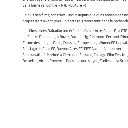
de la 5ème rencontre « RTBf-Culture »)
En plus des films, son travail inclut depuis quelques années des ins
projets d’art vivant, avec un ancrage grandissant dans la recher
Les films d’Inès Rabadán ont été diffusés sur Arte, Canal+F, la RTBf, 
au Centre Pompidou, à Bozar, DocLeipzig, Clermont-Ferrand, Filmer 
Forum des Images Paris, Crossing Europe Linz, IWomenFF Uppsala,
Santiago de Chile FF, Buenos Aires FF, FIFF Namur, Vancouver…
Son travail a été primé à Clermont-Ferrand, Chicago Film Festival
Bruxelles, Aix en Provence, Docs en courts Lyon, Etoiles de la Sc