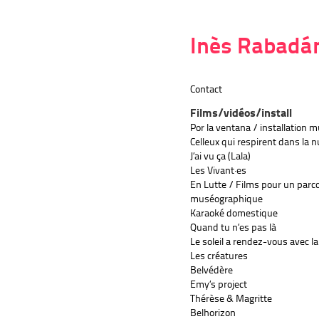
Inès Rabadá
Contact
Films/vidéos/install
Por la ventana / installation 
Celleux qui respirent dans la n
J’ai vu ça (Lala)
Les Vivant·es
En Lutte / Films pour un parc
muséographique
Karaoké domestique
Quand tu n’es pas là
Le soleil a rendez-vous avec la
Les créatures
Belvédère
Emy’s project
Thérèse & Magritte
Belhorizon