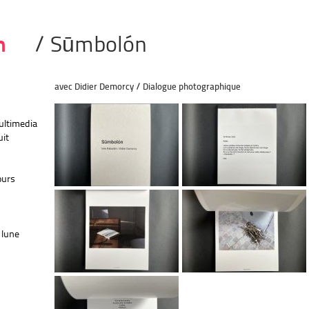
n
/ Sūmbolón
avec Didier Demorcy / Dialogue photographique
multimedia
uit
ours
 lune