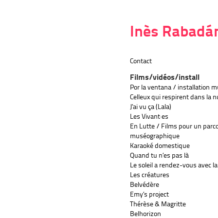
Inès Rabadá
Contact
Films/vidéos/install
Por la ventana / installation 
Celleux qui respirent dans la n
J’ai vu ça (Lala)
Les Vivant·es
En Lutte / Films pour un parc
muséographique
Karaoké domestique
Quand tu n’es pas là
Le soleil a rendez-vous avec la
Les créatures
Belvédère
Emy’s project
Thérèse & Magritte
Belhorizon