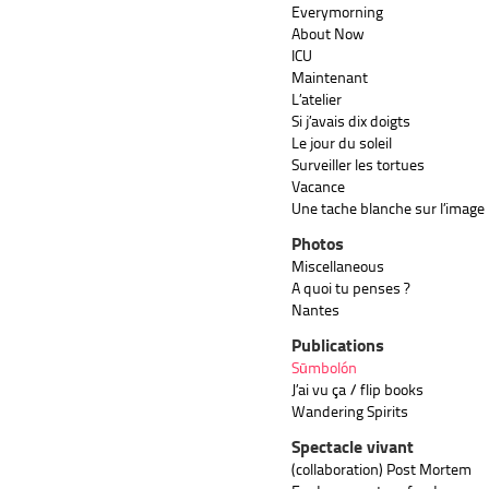
Everymorning
About Now
ICU
Maintenant
L’atelier
Si j’avais dix doigts
Le jour du soleil
Surveiller les tortues
Vacance
Une tache blanche sur l’image
Photos
Miscellaneous
A quoi tu penses ?
Nantes
Publications
Sūmbolón
J’ai vu ça / flip books
Wandering Spirits
Spectacle vivant
(collaboration) Post Mortem