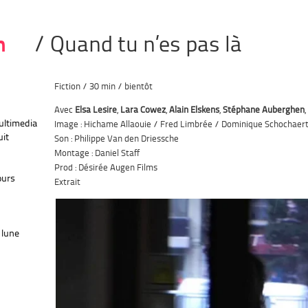
n
/ Quand tu n’es pas là
Fiction / 30 min / bientôt
Avec
Elsa Lesire
,
Lara Cowez
,
Alain Elskens
,
Stéphane Auberghen
,
multimedia
Image : Hichame Allaouie / Fred Limbrée / Dominique Schochaer
uit
Son : Philippe Van den Driessche
Montage : Daniel Staff
Prod : Désirée Augen Films
ours
Extrait
 lune