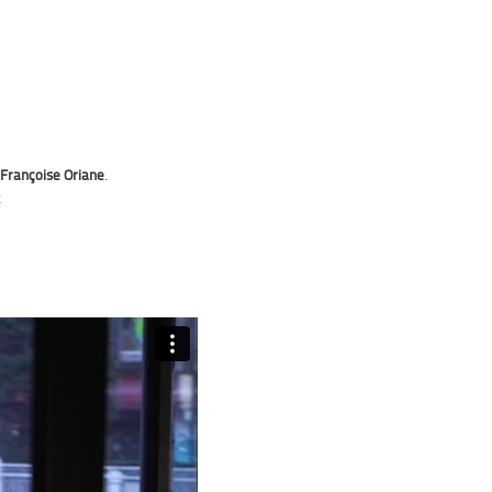
Françoise Oriane
.
t