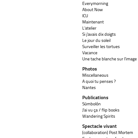
Everymorning
About Now
ICU
Maintenant
L’atelier
Si j’avais dix doigts
Le jour du soleil
Surveiller les tortues
Vacance
Une tache blanche sur l’image
Photos
Miscellaneous
A quoi tu penses ?
Nantes
Publications
Sūmbolón
J’ai vu ça / flip books
Wandering Spirits
Spectacle vivant
(collaboration) Post Mortem