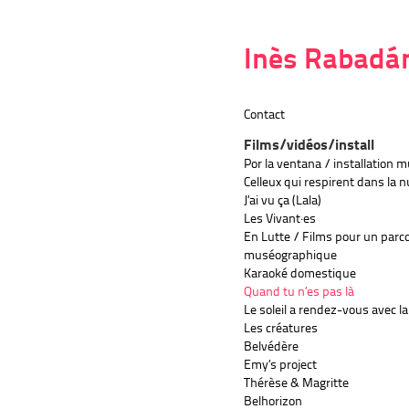
Inès Rabadá
Contact
Films/vidéos/install
Por la ventana / installation 
Celleux qui respirent dans la n
J’ai vu ça (Lala)
Les Vivant·es
En Lutte / Films pour un parc
muséographique
Karaoké domestique
Quand tu n’es pas là
Le soleil a rendez-vous avec la
Les créatures
Belvédère
Emy’s project
Thérèse & Magritte
Belhorizon